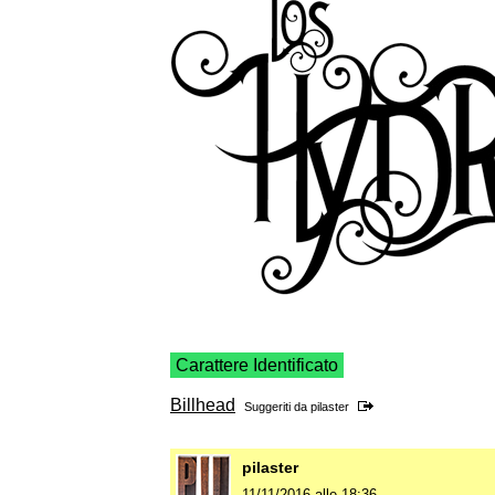
Carattere Identificato
Billhead
Suggeriti da
pilaster
pilaster
11/11/2016 alle 18:36