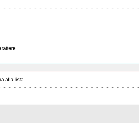
arattere
a alla lista