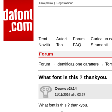
Il mio profilo
|
Registrazione
Temi
Autori
Forum
Carica un c
Novità
Top
FAQ
Strumenti
Forum
→
→
Forum
Identificazione carattere
Torn
What font is this ? thankyou.
Cvsmob2k14
11/11/2016 alle 03:37
What font is this ? thankyou.