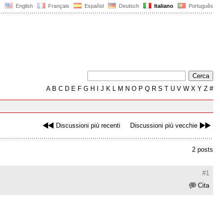
English
Français
Español
Deutsch
Italiano
Português
A
B
C
D
E
F
G
H
I
J
K
L
M
N
O
P
Q
R
S
T
U
V
W
X
Y
Z
#
Discussioni più recenti
Discussioni più vecchie
2 posts
#1
Cita