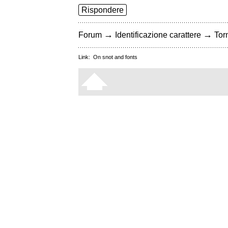
Rispondere
→
→
Forum
Identificazione carattere
Torn
Link:
On snot and fonts