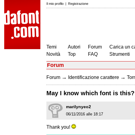
Il mio profilo
|
Registrazione
Temi
Autori
Forum
Carica un c
Novità
Top
FAQ
Strumenti
Forum
→
→
Forum
Identificazione carattere
Torn
May I know which font is this?
marilynyeo2
06/11/2016 alle 18:17
Thank you!