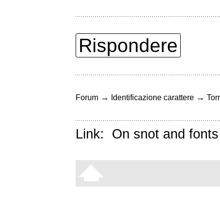
Rispondere
→
→
Forum
Identificazione carattere
Torn
Link:
On snot and fonts