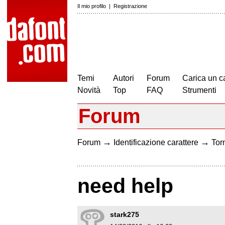
Il mio profilo
|
Registrazione
Temi
Autori
Forum
Carica un c
Novità
Top
FAQ
Strumenti
Forum
→
→
Forum
Identificazione carattere
Torn
need help
stark275