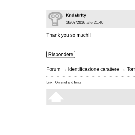
Kndakrfty
18/07/2016 alle 21:40
Thank you so much!!
Rispondere
→
→
Forum
Identificazione carattere
Torn
Link:
On snot and fonts