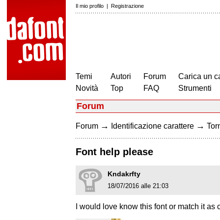
Il mio profilo
|
Registrazione
Temi
Autori
Forum
Carica un c
Novità
Top
FAQ
Strumenti
Forum
→
→
Forum
Identificazione carattere
Torn
Font help please
Kndakrfty
18/07/2016 alle 21:03
I would love know this font or match it as