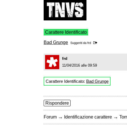
Carattere Identificato
Bad Grunge
Suggeriti da
frd
frd
11/04/2016 alle 09:59
Carattere Identificato:
Bad Grunge
Rispondere
→
→
Forum
Identificazione carattere
Torn