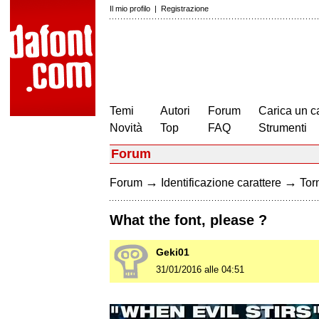
Il mio profilo
|
Registrazione
Temi
Autori
Forum
Carica un c
Novità
Top
FAQ
Strumenti
Forum
→
→
Forum
Identificazione carattere
Torn
What the font, please ?
Geki01
31/01/2016 alle 04:51