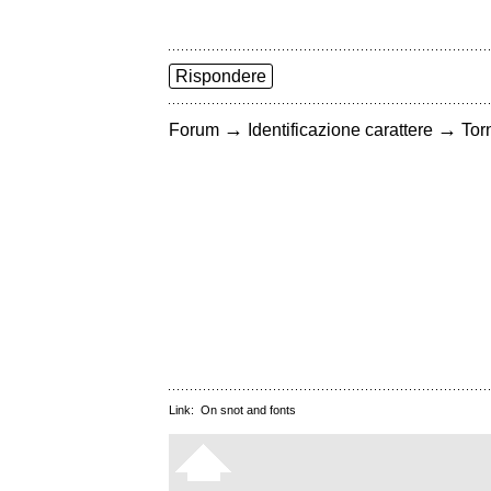
Rispondere
→
→
Forum
Identificazione carattere
Torn
Link:
On snot and fonts