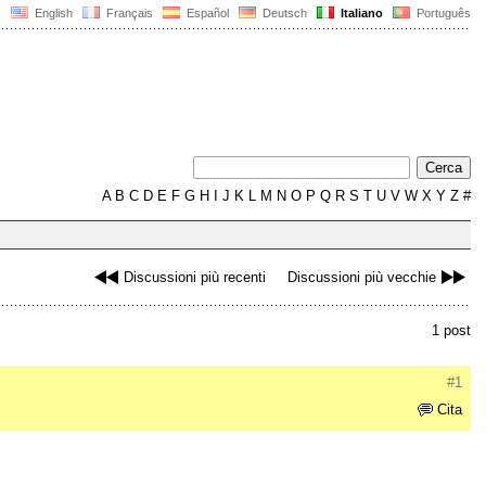
English
Français
Español
Deutsch
Italiano
Português
A
B
C
D
E
F
G
H
I
J
K
L
M
N
O
P
Q
R
S
T
U
V
W
X
Y
Z
#
Discussioni più recenti
Discussioni più vecchie
1 post
#1
Cita