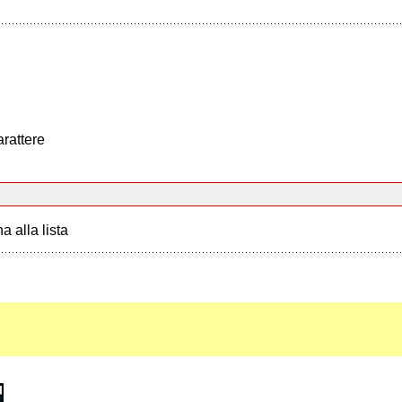
arattere
a alla lista