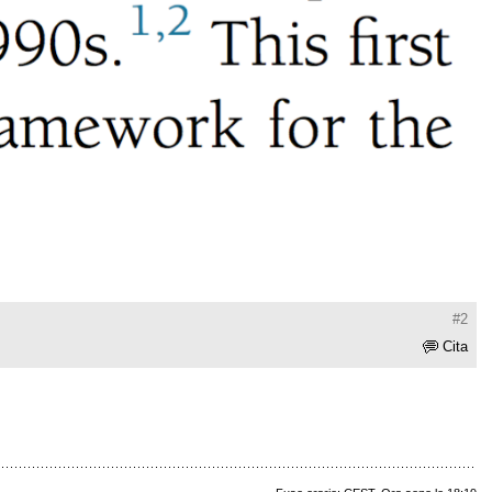
#2
Cita