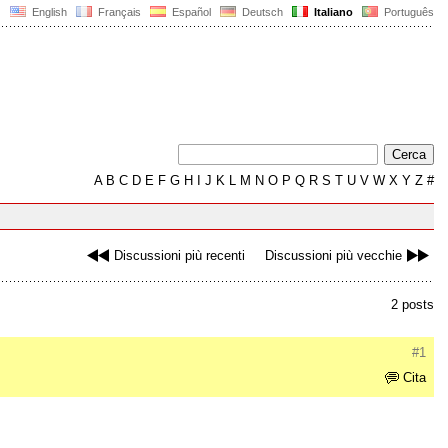
English
Français
Español
Deutsch
Italiano
Português
A
B
C
D
E
F
G
H
I
J
K
L
M
N
O
P
Q
R
S
T
U
V
W
X
Y
Z
#
Discussioni più recenti
Discussioni più vecchie
2 posts
#1
Cita