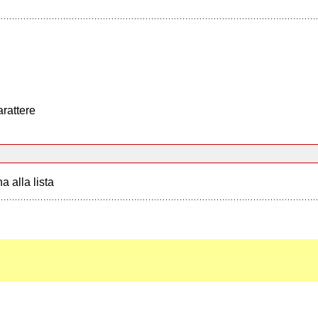
arattere
a alla lista