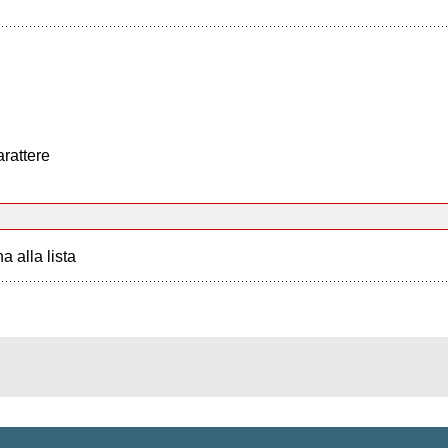
arattere
a alla lista