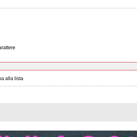
arattere
a alla lista