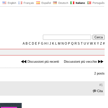
English
Français
Español
Deutsch
Italiano
Português
A
B
C
D
E
F
G
H
I
J
K
L
M
N
O
P
Q
R
S
T
U
V
W
X
Y
Z
#
Discussioni più recenti
Discussioni più vecchie
2 posts
#1
Cita