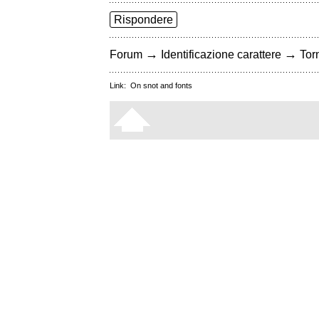
Rispondere
→
→
Forum
Identificazione carattere
Torn
Link:
On snot and fonts