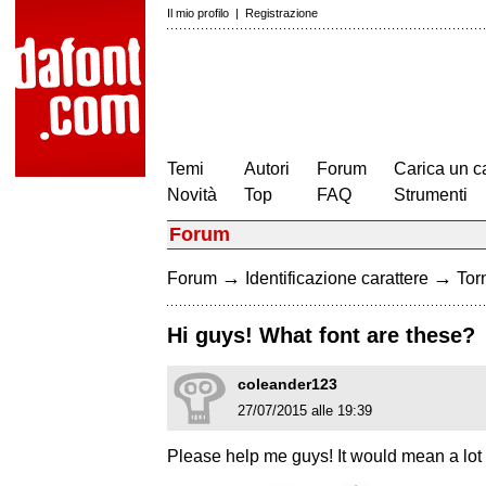
Il mio profilo
|
Registrazione
Temi
Autori
Forum
Carica un c
Novità
Top
FAQ
Strumenti
Forum
→
→
Forum
Identificazione carattere
Torn
Hi guys! What font are these?
coleander123
27/07/2015 alle 19:39
Please help me guys! It would mean a lot 