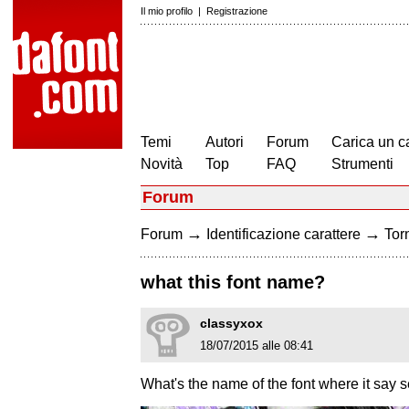
Il mio profilo
|
Registrazione
Temi
Autori
Forum
Carica un c
Novità
Top
FAQ
Strumenti
Forum
→
→
Forum
Identificazione carattere
Torn
what this font name?
classyxox
18/07/2015 alle 08:41
What's the name of the font where it say 