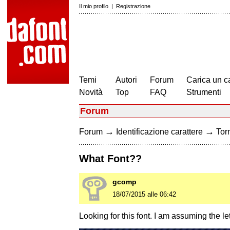
Il mio profilo
|
Registrazione
Temi
Autori
Forum
Carica un c
Novità
Top
FAQ
Strumenti
Forum
→
→
Forum
Identificazione carattere
Torn
What Font??
gcomp
18/07/2015 alle 06:42
Looking for this font. I am assuming the l