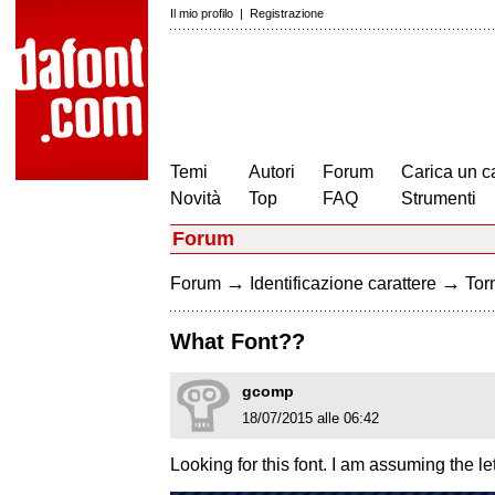
Il mio profilo
|
Registrazione
Temi
Autori
Forum
Carica un c
Novità
Top
FAQ
Strumenti
Forum
→
→
Forum
Identificazione carattere
Torn
What Font??
gcomp
18/07/2015 alle 06:42
Looking for this font. I am assuming the l