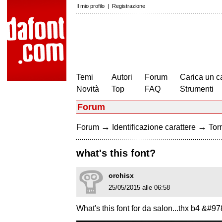
Il mio profilo
|
Registrazione
Temi
Autori
Forum
Carica un c
Novità
Top
FAQ
Strumenti
Forum
→
→
Forum
Identificazione carattere
Torn
what's this font?
orchisx
25/05/2015 alle 06:58
What's this font for da salon...thx b4 &#97