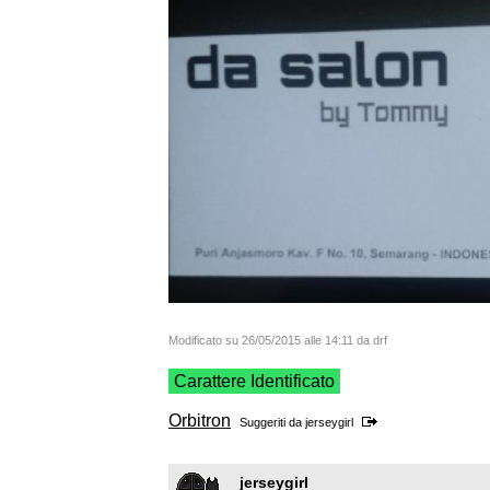
Modificato su 26/05/2015 alle 14:11 da drf
Carattere Identificato
Orbitron
Suggeriti da
jerseygirl
jerseygirl