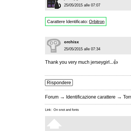
25/05/2015 alle 07:07
Carattere Identificato:
Orbitron
orchisx
25/05/2015 alle 07:34
Thank you very much jerseygirl...👍
Rispondere
→
→
Forum
Identificazione carattere
Torn
Link:
On snot and fonts