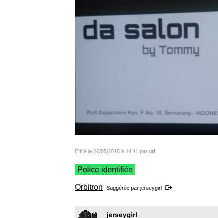
Édité le 26/05/2015 à 14:11 par drf
Police identifiée
Orbitron
Suggérée par
jerseygirl
jerseygirl