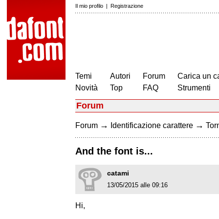
Il mio profilo
|
Registrazione
Temi
Autori
Forum
Carica un c
Novità
Top
FAQ
Strumenti
Forum
→
→
Forum
Identificazione carattere
Torn
And the font is...
catami
13/05/2015 alle 09:16
Hi,