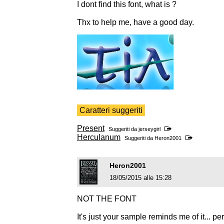
I dont find this font, what is ?
Thx to help me, have a good day.
Caratteri suggeriti
Present
Suggeriti da
jerseygirl
Herculanum
Suggeriti da
Heron2001
Heron2001
18/05/2015 alle 15:28
NOT THE FONT
It's just your sample reminds me of it... p