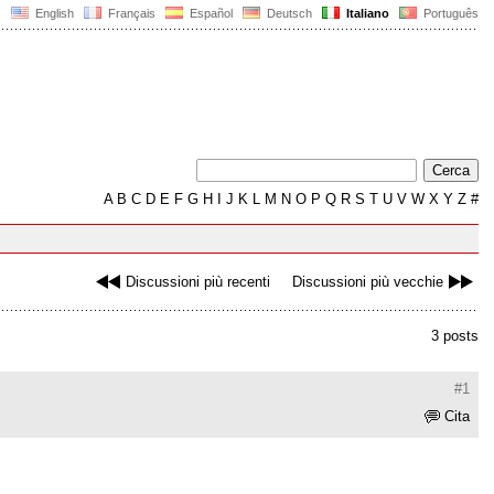
English
Français
Español
Deutsch
Italiano
Português
A
B
C
D
E
F
G
H
I
J
K
L
M
N
O
P
Q
R
S
T
U
V
W
X
Y
Z
#
Discussioni più recenti
Discussioni più vecchie
3 posts
#1
Cita