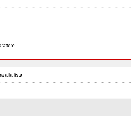
arattere
a alla lista