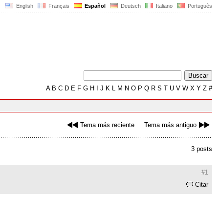
English
Français
Español
Deutsch
Italiano
Português
A
B
C
D
E
F
G
H
I
J
K
L
M
N
O
P
Q
R
S
T
U
V
W
X
Y
Z
#
Tema más reciente
Tema más antiguo
3 posts
#1
Citar