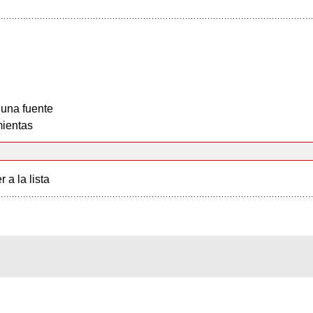
 una fuente
ientas
r a la lista