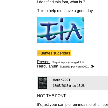
I dont find this font, what is ?
Thx to help me, have a good day.
Fuentes sugeridas
Present
Sugerido por
jerseygirl
Herculanum
Sugerido por
Heron2001
Heron2001
18/05/2015 a las 15:28
NOT THE FONT
It's just your sample reminds me of it... p