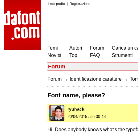
Il mio profilo
|
Registrazione
Temi
Autori
Forum
Carica un c
Novità
Top
FAQ
Strumenti
Forum
→
→
Forum
Identificazione carattere
Torn
Font name, please?
ryuhack
20/04/2015 alle 00:48
Hi! Does anybody knows what's the typefa