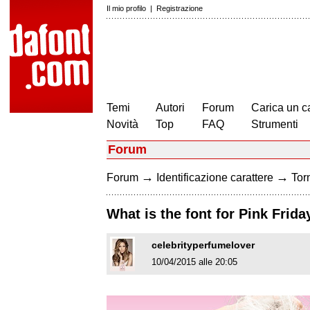
Il mio profilo
|
Registrazione
Temi
Autori
Forum
Carica un c
Novità
Top
FAQ
Strumenti
Forum
→
→
Forum
Identificazione carattere
Torn
What is the font for Pink Frid
celebrityperfumelover
10/04/2015 alle 20:05