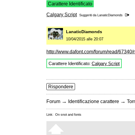
Carattere Identificato
Calgary Script
Suggeriti da
LanaticDiamonds
LanaticDiamonds
10/04/2015 alle 20:07
http://www.dafont.com/forum/read/67340/ni
Carattere Identificato:
Calgary Script
Rispondere
→
→
Forum
Identificazione carattere
Torn
Link:
On snot and fonts