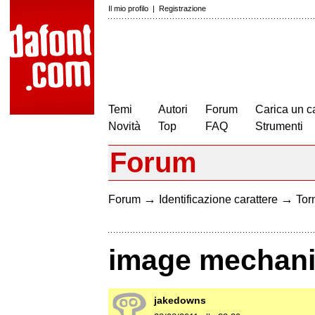
Il mio profilo
|
Registrazione
Temi
Autori
Forum
Carica un c
Novità
Top
FAQ
Strumenti
Forum
→
→
Forum
Identificazione carattere
Torn
image mechani
jakedowns