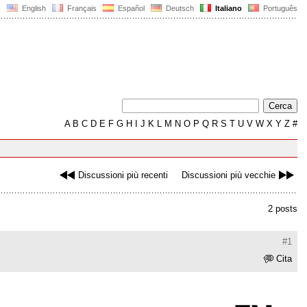
English
Français
Español
Deutsch
Italiano
Português
A
B
C
D
E
F
G
H
I
J
K
L
M
N
O
P
Q
R
S
T
U
V
W
X
Y
Z
#
Discussioni più recenti
Discussioni più vecchie
2 posts
#1
Cita