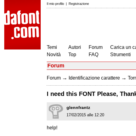
Il mio profilo
|
Registrazione
Temi
Autori
Forum
Carica un c
Novità
Top
FAQ
Strumenti
Forum
→
→
Forum
Identificazione carattere
Torn
I need this FONT Please, Than
glennfrantz
17/02/2015 alle 12:20
help!