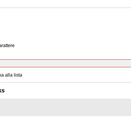
arattere
a alla lista
ks