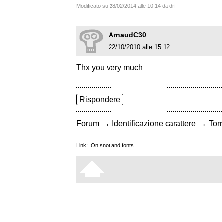
Modificato su 28/02/2014 alle 10:14 da drf
ArnaudC30
22/10/2010 alle 15:12
Thx you very much
Rispondere
→
→
Forum
Identificazione carattere
Torn
Link:
On snot and fonts