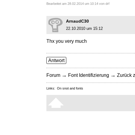
Bearbeitet am 28.02.2014 um 10:14 von drf
ArnaudC30
22.10.2010 um 15:12
Thx you very much
Antwort
→
→
Forum
Font Identifizierung
Zurück z
Links:
On snot and fonts