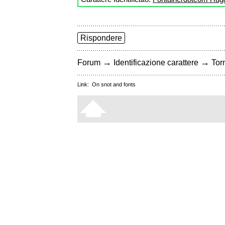
Rispondere
→
→
Forum
Identificazione carattere
Torn
Link:
On snot and fonts