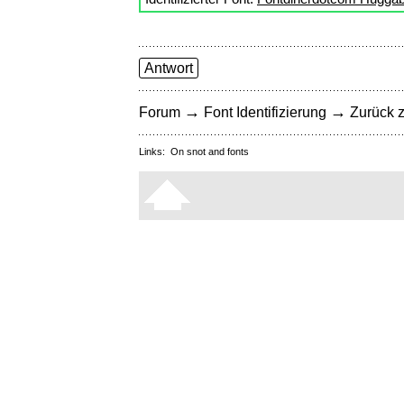
Antwort
→
→
Forum
Font Identifizierung
Zurück z
Links:
On snot and fonts