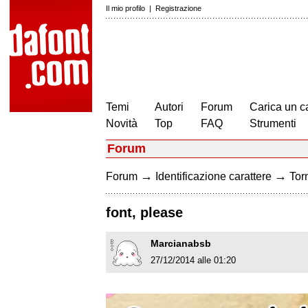
Il mio profilo
|
Registrazione
Temi
Autori
Forum
Carica un c
Novità
Top
FAQ
Strumenti
Forum
→
→
Forum
Identificazione carattere
Torn
font, please
Marcianabsb
27/12/2014 alle 01:20