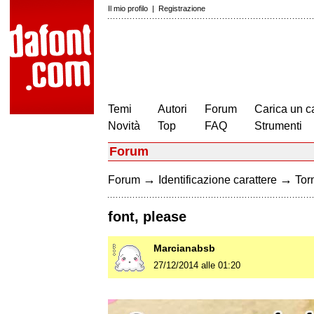
Il mio profilo
|
Registrazione
Temi
Autori
Forum
Carica un c
Novità
Top
FAQ
Strumenti
Forum
→
→
Forum
Identificazione carattere
Torn
font, please
Marcianabsb
27/12/2014 alle 01:20