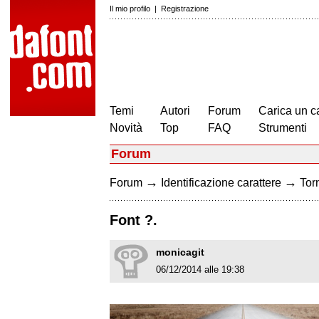
Il mio profilo
|
Registrazione
Temi
Autori
Forum
Carica un c
Novità
Top
FAQ
Strumenti
Forum
→
→
Forum
Identificazione carattere
Torn
Font ?.
monicagit
06/12/2014 alle 19:38