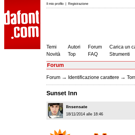
Il mio profilo
|
Registrazione
Temi
Autori
Forum
Carica un c
Novità
Top
FAQ
Strumenti
Forum
→
→
Forum
Identificazione carattere
Torn
Sunset Inn
IInsensate
18/11/2014 alle 18:46