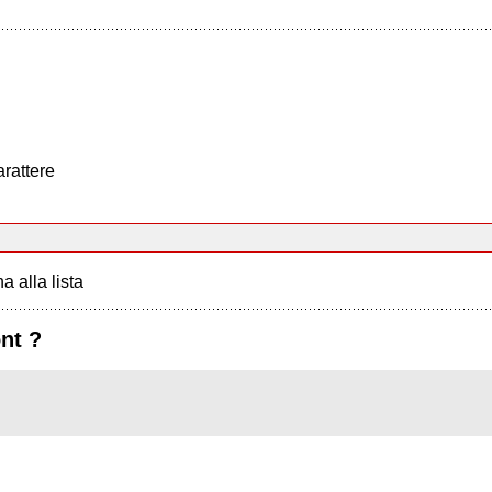
arattere
a alla lista
ont ?