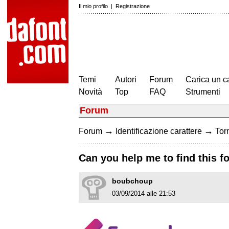
Il mio profilo
|
Registrazione
Temi
Autori
Forum
Carica un c
Novità
Top
FAQ
Strumenti
Forum
→
→
Forum
Identificazione carattere
Torn
Can you help me to find this f
boubchoup
03/09/2014 alle 21:53