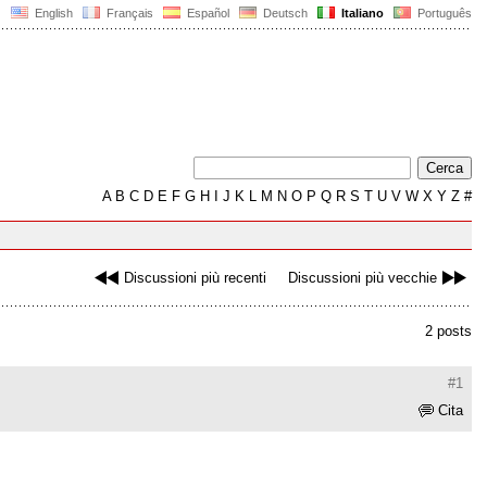
English
Français
Español
Deutsch
Italiano
Português
A
B
C
D
E
F
G
H
I
J
K
L
M
N
O
P
Q
R
S
T
U
V
W
X
Y
Z
#
Discussioni più recenti
Discussioni più vecchie
2 posts
#1
Cita