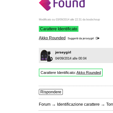
Modificato su 03/09/2014 alle 22:31 da boubchoup
Carattere Identificato
Akko Rounded
Suggeriti da
jerseygirl
jerseygirl
04/09/2014 alle 00:04
Carattere Identificato:
Akko Rounded
Rispondere
→
→
Forum
Identificazione carattere
Torn