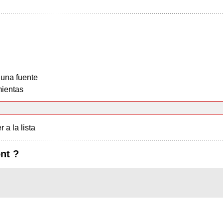
 una fuente
ientas
r a la lista
ont ?