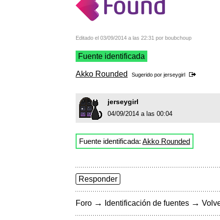
Editado el 03/09/2014 a las 22:31 por boubchoup
Fuente identificada
Akko Rounded
Sugerido por
jerseygirl
jerseygirl
04/09/2014 a las 00:04
Fuente identificada:
Akko Rounded
Responder
→
→
Foro
Identificación de fuentes
Volve