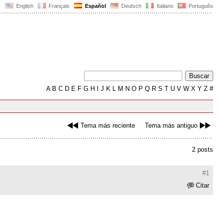
English
Français
Español
Deutsch
Italiano
Português
A
B
C
D
E
F
G
H
I
J
K
L
M
N
O
P
Q
R
S
T
U
V
W
X
Y
Z
#
Tema más reciente
Tema más antiguo
2 posts
#1
Citar