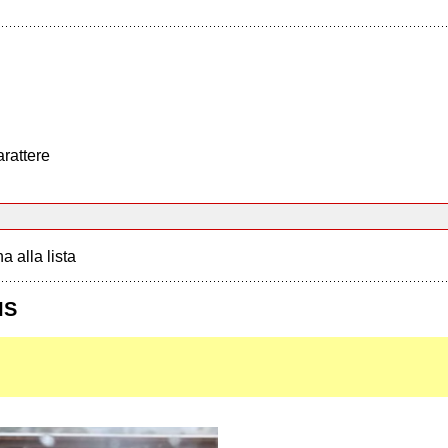
arattere
a alla lista
IS