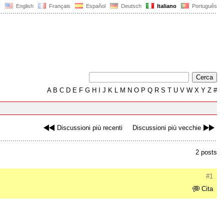
English
Français
Español
Deutsch
Italiano
Português
A
B
C
D
E
F
G
H
I
J
K
L
M
N
O
P
Q
R
S
T
U
V
W
X
Y
Z
#
Discussioni più recenti
Discussioni più vecchie
2 posts
#1
Cita