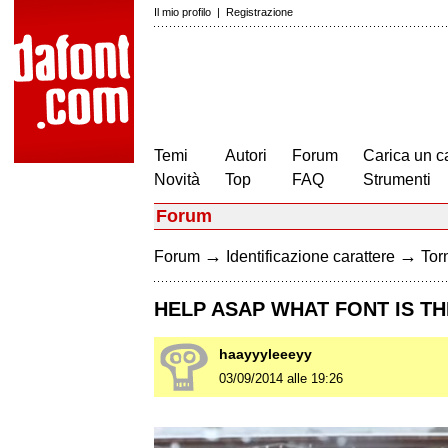
Il mio profilo
|
Registrazione
Temi
Autori
Forum
Carica un c
Novità
Top
FAQ
Strumenti
Forum
→
→
Forum
Identificazione carattere
Torn
HELP ASAP WHAT FONT IS TH
haayyyleeeyy
03/09/2014 alle 19:26