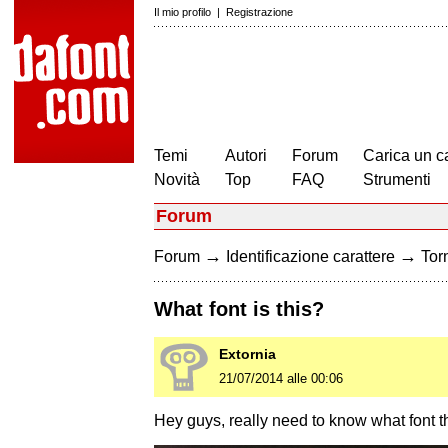
Il mio profilo
|
Registrazione
Temi
Autori
Forum
Carica un c
Novità
Top
FAQ
Strumenti
Forum
→
→
Forum
Identificazione carattere
Torn
What font is this?
Extornia
21/07/2014 alle 00:06
Hey guys, really need to know what font thi