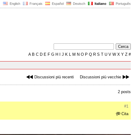
English
Français
Español
Deutsch
Italiano
Português
A
B
C
D
E
F
G
H
I
J
K
L
M
N
O
P
Q
R
S
T
U
V
W
X
Y
Z
#
Discussioni più recenti
Discussioni più vecchie
2 posts
#1
Cita