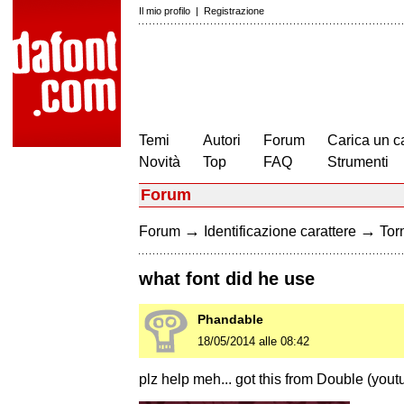
Il mio profilo
|
Registrazione
Temi
Autori
Forum
Carica un c
Novità
Top
FAQ
Strumenti
Forum
→
→
Forum
Identificazione carattere
Torn
what font did he use
Phandable
18/05/2014 alle 08:42
plz help meh... got this from Double (yout