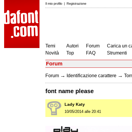
Il mio profilo
|
Registrazione
Temi
Autori
Forum
Carica un c
Novità
Top
FAQ
Strumenti
Forum
→
→
Forum
Identificazione carattere
Torn
font name please
Lady Katy
10/05/2014 alle 20:41