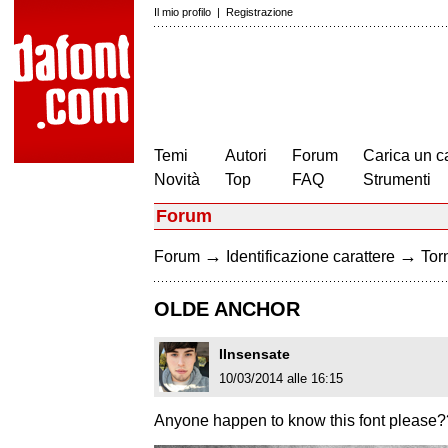
Il mio profilo
|
Registrazione
Temi
Autori
Forum
Carica un c
Novità
Top
FAQ
Strumenti
Forum
→
→
Forum
Identificazione carattere
Torn
OLDE ANCHOR
IInsensate
10/03/2014 alle 16:15
Anyone happen to know this font please