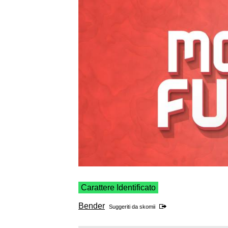
Carattere Identificato
Bender
Suggeriti da
skomii