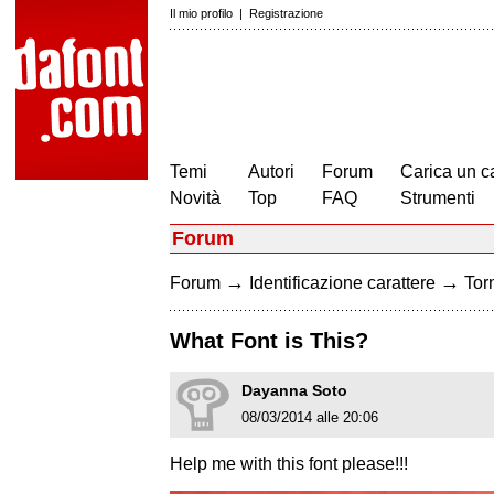
Il mio profilo
|
Registrazione
Temi
Autori
Forum
Carica un c
Novità
Top
FAQ
Strumenti
Forum
→
→
Forum
Identificazione carattere
Torn
What Font is This?
Dayanna Soto
08/03/2014 alle 20:06
Help me with this font please!!!