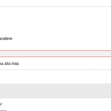
arattere
a alla lista
!