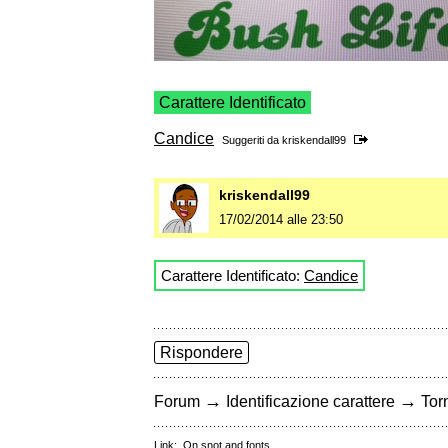
Carattere Identificato
Candice
Suggeriti da
kriskendall99
kriskendall99
17/02/2014 alle 23:50
Carattere Identificato:
Candice
Rispondere
→
→
Forum
Identificazione carattere
Torn
Link:
On snot and fonts