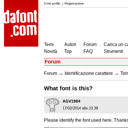
Il mio profilo
|
Registrazione
Temi
Autori
Forum
Carica un c
Novità
Top
FAQ
Strumenti
Forum
→
→
Forum
Identificazione carattere
Torn
What font is this?
AGV1984
17/02/2014 alle 23:38
Please identify the font used here. Thanks