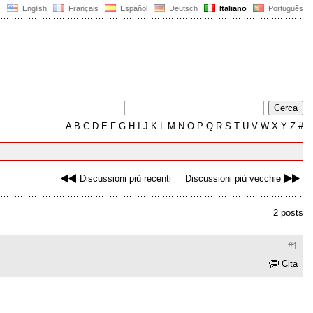
English
Français
Español
Deutsch
Italiano
Português
A
B
C
D
E
F
G
H
I
J
K
L
M
N
O
P
Q
R
S
T
U
V
W
X
Y
Z
#
Discussioni più recenti
Discussioni più vecchie
2 posts
#1
Cita