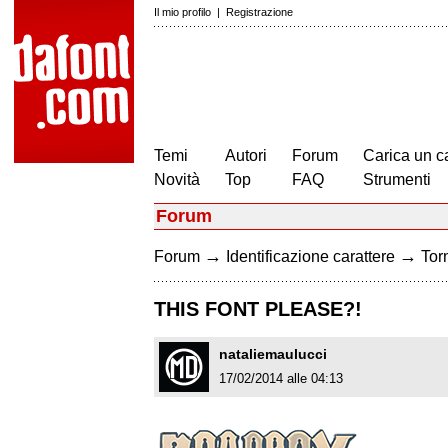
Il mio profilo
|
Registrazione
Temi
Autori
Forum
Carica un c
Novità
Top
FAQ
Strumenti
Forum
→
→
Forum
Identificazione carattere
Torn
THIS FONT PLEASE?!
nataliemaulucci
17/02/2014 alle 04:13