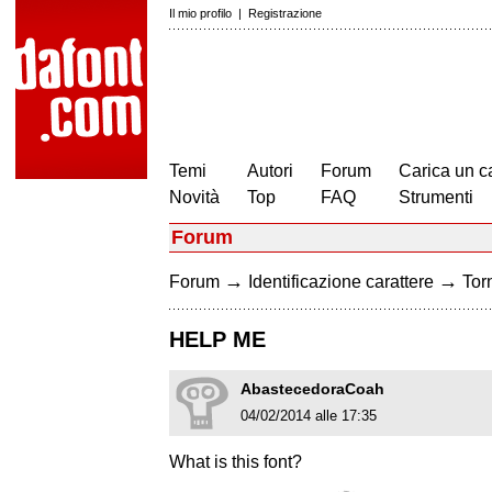
Il mio profilo
|
Registrazione
Temi
Autori
Forum
Carica un c
Novità
Top
FAQ
Strumenti
Forum
→
→
Forum
Identificazione carattere
Torn
HELP ME
AbastecedoraCoah
04/02/2014 alle 17:35
What is this font?