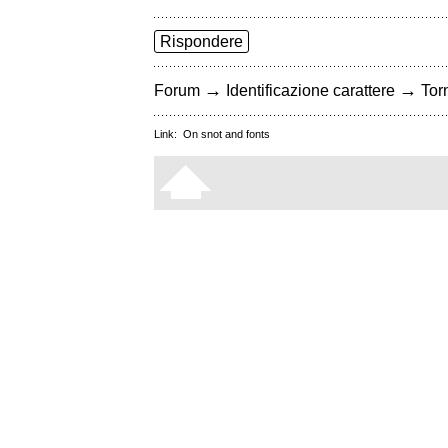
Rispondere
→
→
Forum
Identificazione carattere
Torn
Link:
On snot and fonts