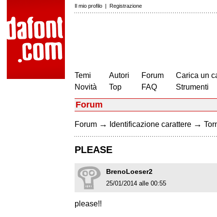
Il mio profilo
|
Registrazione
Temi
Autori
Forum
Carica un c
Novità
Top
FAQ
Strumenti
Forum
→
→
Forum
Identificazione carattere
Torn
PLEASE
BrenoLoeser2
25/01/2014 alle 00:55
please!!