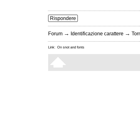
Rispondere
→
→
Forum
Identificazione carattere
Torn
Link:
On snot and fonts