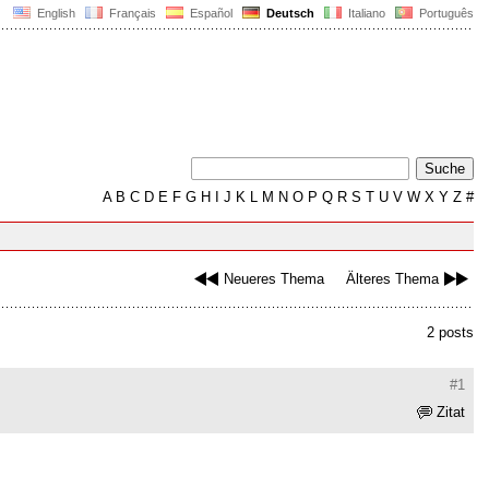
English
Français
Español
Deutsch
Italiano
Português
A
B
C
D
E
F
G
H
I
J
K
L
M
N
O
P
Q
R
S
T
U
V
W
X
Y
Z
#
Neueres Thema
Älteres Thema
2 posts
#1
Zitat