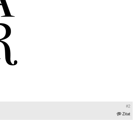
#2
Zitat