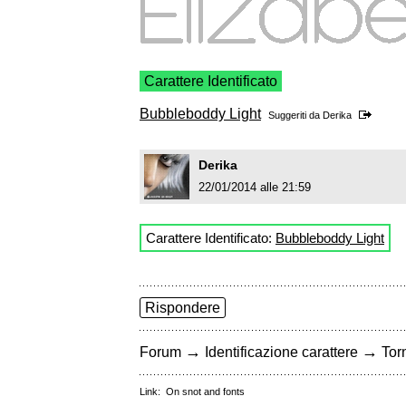
Carattere Identificato
Bubbleboddy Light
Suggeriti da
Derika
Derika
22/01/2014 alle 21:59
Carattere Identificato:
Bubbleboddy Light
Rispondere
→
→
Forum
Identificazione carattere
Torn
Link:
On snot and fonts