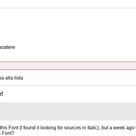
arattere
a alla lista
e!
Font (I found it looking for sources in Italic), but a week ago
s Font?