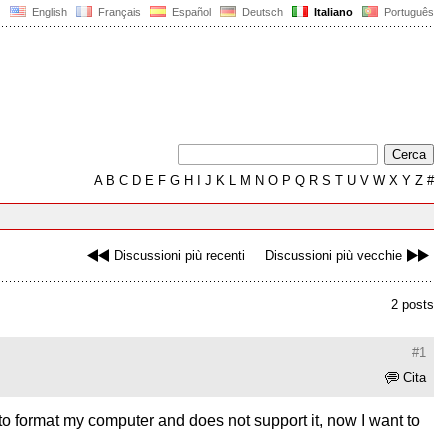
English
Français
Español
Deutsch
Italiano
Português
A
B
C
D
E
F
G
H
I
J
K
L
M
N
O
P
Q
R
S
T
U
V
W
X
Y
Z
#
Discussioni più recenti
Discussioni più vecchie
2 posts
#1
Cita
 to format my computer and does not support it, now I want to