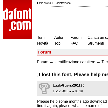
Il mio profilo
|
Registrazione
Temi
Autori
Forum
Carica un c
Novità
Top
FAQ
Strumenti
Forum
→
→
Forum
Identificazione carattere
Torn
¡I lost this font, Please help m
LaaloGuerra261195
15/12/2013 alle 03:19
Please help some months ago download this 
find it again, please, what the name of thi