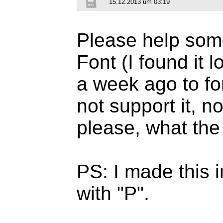
15.12.2013 um 03:19
Please help som
Font (I found it l
a week ago to f
not support it, no
please, what the
PS: I made this 
with "P".