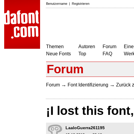
Benutzername
|
Registrieren
Themen
Autoren
Forum
Eine
Neue Fonts
Top
FAQ
Wer
Forum
→
→
Forum
Font Identifizierung
Zurück z
¡I lost this fon
LaaloGuerra261195