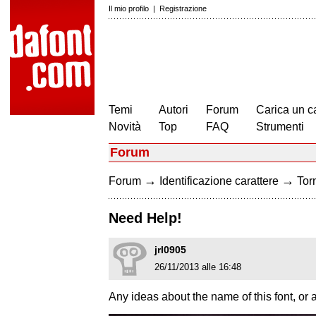
Il mio profilo
|
Registrazione
Temi
Autori
Forum
Carica un c
Novità
Top
FAQ
Strumenti
Forum
→
→
Forum
Identificazione carattere
Torn
Need Help!
jrl0905
26/11/2013 alle 16:48
Any ideas about the name of this font, or a