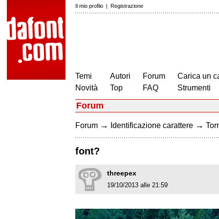
Il mio profilo
|
Registrazione
Temi
Autori
Forum
Carica un c
Novità
Top
FAQ
Strumenti
Forum
→
→
Forum
Identificazione carattere
Torn
font?
threepex
19/10/2013 alle 21:59