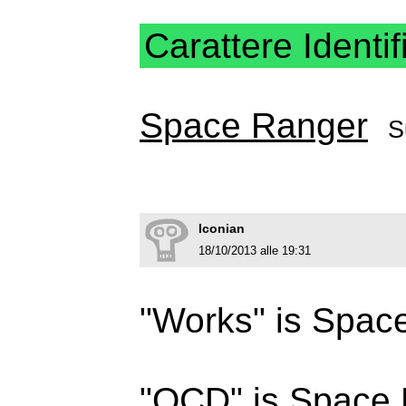
Carattere Identif
Space Ranger
S
Iconian
18/10/2013 alle 19:31
"Works" is Space
"OCD" is Space R