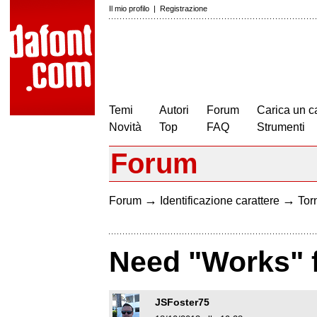
Il mio profilo
|
Registrazione
Temi
Autori
Forum
Carica un c
Novità
Top
FAQ
Strumenti
Forum
→
→
Forum
Identificazione carattere
Torn
Need "Works" f
JSFoster75