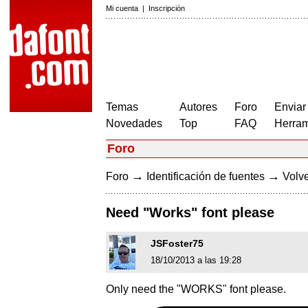
Mi cuenta
|
Inscripción
Temas
Autores
Foro
Enviar
Novedades
Top
FAQ
Herram
Foro
→
→
Foro
Identificación de fuentes
Volve
Need "Works" font please
JSFoster75
18/10/2013 a las 19:28
Only need the "WORKS" font please.