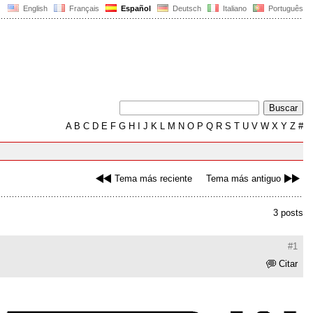
English
Français
Español
Deutsch
Italiano
Português
A
B
C
D
E
F
G
H
I
J
K
L
M
N
O
P
Q
R
S
T
U
V
W
X
Y
Z
#
Tema más reciente
Tema más antiguo
3 posts
#1
Citar