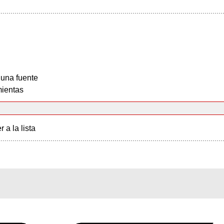
 una fuente
ientas
r a la lista